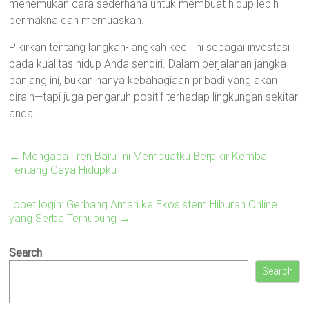
menemukan cara sederhana untuk membuat hidup lebih
bermakna dan memuaskan.
Pikirkan tentang langkah-langkah kecil ini sebagai investasi
pada kualitas hidup Anda sendiri. Dalam perjalanan jangka
panjang ini, bukan hanya kebahagiaan pribadi yang akan
diraih—tapi juga pengaruh positif terhadap lingkungan sekitar
anda!
←
Mengapa Tren Baru Ini Membuatku Berpikir Kembali
Tentang Gaya Hidupku
ijobet login: Gerbang Aman ke Ekosistem Hiburan Online
yang Serba Terhubung
→
Search
Search