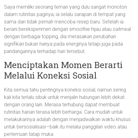
Saya memiliki seorang teman yang dulu sangat monoton
dalam rutinitas paginya; ia selalu sarapan di tempat yang
sama dan tidak pernah mencoba resep baru. Setelah ia
berani bereksperimen dengan smoothie hijau atau oatmeal
dengan berbagai topping, dia merasakan perubahan
signifikan bukan hanya pada energinya tetapi juga pada
pandangannya terhadap hari tersebut.
Menciptakan Momen Berarti
Melalui Koneksi Sosial
Kita semua tahu pentingnya koneksi sosial, namun sering
kali kita terlalu sibuk untuk menjalin hubungan lebih dekat
dengan orang lain. Merasa terhubung dapat membuat
rutinitas harian terasa lebih berharga. Cara mudah untuk
melakukannya adalah dengan menjadwalkan waktu khusus
untuk bersosialisasi—baik itu melalui panggilan video atau
pertemuan tatap muka.