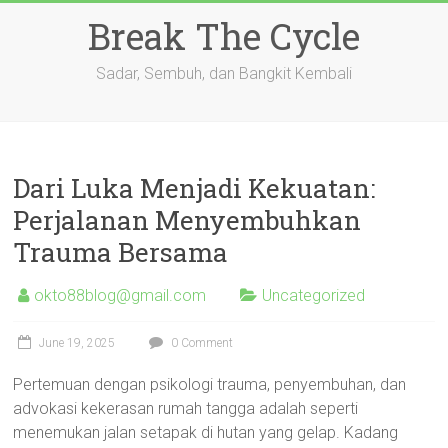
Skip
Break The Cycle
to
content
Sadar, Sembuh, dan Bangkit Kembali
Dari Luka Menjadi Kekuatan:
Perjalanan Menyembuhkan
Trauma Bersama
okto88blog@gmail.com
Uncategorized
June 19, 2025
0 Comment
Pertemuan dengan psikologi trauma, penyembuhan, dan
advokasi kekerasan rumah tangga adalah seperti
menemukan jalan setapak di hutan yang gelap. Kadang