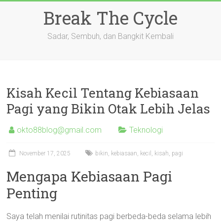
Skip
Break The Cycle
to
content
Sadar, Sembuh, dan Bangkit Kembali
Kisah Kecil Tentang Kebiasaan
Pagi yang Bikin Otak Lebih Jelas
okto88blog@gmail.com
Teknologi
November 17, 2025
bikin
,
kebiasaan
,
kecil
,
kisah
,
pagi
Mengapa Kebiasaan Pagi
Penting
Saya telah menilai rutinitas pagi berbeda-beda selama lebih