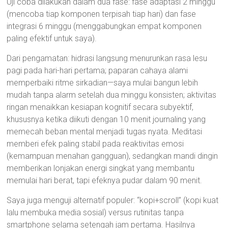
Uji coba dilakukan dalam dua fase: fase adaptasi 2 minggu
(mencoba tiap komponen terpisah tiap hari) dan fase
integrasi 6 minggu (menggabungkan empat komponen
paling efektif untuk saya).
Dari pengamatan: hidrasi langsung menurunkan rasa lesu
pagi pada hari-hari pertama; paparan cahaya alami
memperbaiki ritme sirkadian—saya mulai bangun lebih
mudah tanpa alarm setelah dua minggu konsisten; aktivitas
ringan menaikkan kesiapan kognitif secara subyektif,
khususnya ketika diikuti dengan 10 menit journaling yang
memecah beban mental menjadi tugas nyata. Meditasi
memberi efek paling stabil pada reaktivitas emosi
(kemampuan menahan gangguan), sedangkan mandi dingin
memberikan lonjakan energi singkat yang membantu
memulai hari berat, tapi efeknya pudar dalam 90 menit.
Saya juga menguji alternatif populer: “kopi+scroll” (kopi kuat
lalu membuka media sosial) versus rutinitas tanpa
smartphone selama setengah jam pertama. Hasilnya