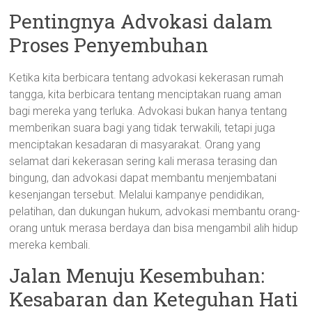
Pentingnya Advokasi dalam
Proses Penyembuhan
Ketika kita berbicara tentang advokasi kekerasan rumah
tangga, kita berbicara tentang menciptakan ruang aman
bagi mereka yang terluka. Advokasi bukan hanya tentang
memberikan suara bagi yang tidak terwakili, tetapi juga
menciptakan kesadaran di masyarakat. Orang yang
selamat dari kekerasan sering kali merasa terasing dan
bingung, dan advokasi dapat membantu menjembatani
kesenjangan tersebut. Melalui kampanye pendidikan,
pelatihan, dan dukungan hukum, advokasi membantu orang-
orang untuk merasa berdaya dan bisa mengambil alih hidup
mereka kembali.
Jalan Menuju Kesembuhan:
Kesabaran dan Keteguhan Hati