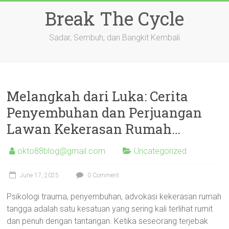
Skip
Break The Cycle
to
content
Sadar, Sembuh, dan Bangkit Kembali
Melangkah dari Luka: Cerita
Penyembuhan dan Perjuangan
Lawan Kekerasan Rumah…
okto88blog@gmail.com
Uncategorized
June 17, 2025
0 Comment
Psikologi trauma, penyembuhan, advokasi kekerasan rumah
tangga adalah satu kesatuan yang sering kali terlihat rumit
dan penuh dengan tantangan. Ketika seseorang terjebak