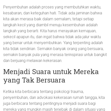
Penyembuhan adalah proses yang membutuhkan waktu,
kesabaran, dan keteguhan hati. Tidak ada jaminan bahwa
kita akan merasa baik dalam semalam, tetapi setiap
langkah kecil yang diambil menuju kesembuhan adalah
langkah yang berarti. Kita harus merayakan kemajuan,
sekecil apapun itu, dan ingat bahwa tidak ada jalur waktu
yang benar untuk menyembuhkan. Yang terpenting adalah
kita tidak sendirian. Semakin banyak orang yang bersuara,
semakin banyak pula yang merasa terinspirasi untuk bangkit
dan berjuang melawan kekerasan.
Menjadi Suara untuk Mereka
yang Tak Bersuara
Ketika kita berbicara tentang psikologi trauma,
penyembuhan, dan advokasi kekerasan rumah tangga, kita
juga berbicara tentang pentingnya menjadi suara bagi
mereka yang mungkin masih terjebak di dalam situasi yang