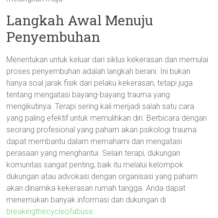
Langkah Awal Menuju
Penyembuhan
Menentukan untuk keluar dari siklus kekerasan dan memulai
proses penyembuhan adalah langkah berani. Ini bukan
hanya soal jarak fisik dari pelaku kekerasan, tetapi juga
tentang mengatasi bayang-bayang trauma yang
mengikutinya. Terapi sering kali menjadi salah satu cara
yang paling efektif untuk memulihkan diri. Berbicara dengan
seorang profesional yang paham akan psikologi trauma
dapat membantu dalam memahami dan mengatasi
perasaan yang menghantui. Selain terapi, dukungan
komunitas sangat penting, baik itu melalui kelompok
dukungan atau advokasi dengan organisasi yang paham
akan dinamika kekerasan rumah tangga. Anda dapat
menemukan banyak informasi dan dukungan di
breakingthecycleofabuse
.