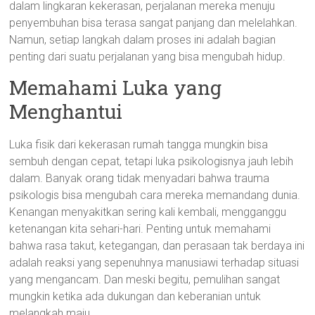
dalam lingkaran kekerasan, perjalanan mereka menuju
penyembuhan bisa terasa sangat panjang dan melelahkan.
Namun, setiap langkah dalam proses ini adalah bagian
penting dari suatu perjalanan yang bisa mengubah hidup.
Memahami Luka yang
Menghantui
Luka fisik dari kekerasan rumah tangga mungkin bisa
sembuh dengan cepat, tetapi luka psikologisnya jauh lebih
dalam. Banyak orang tidak menyadari bahwa trauma
psikologis bisa mengubah cara mereka memandang dunia.
Kenangan menyakitkan sering kali kembali, mengganggu
ketenangan kita sehari-hari. Penting untuk memahami
bahwa rasa takut, ketegangan, dan perasaan tak berdaya ini
adalah reaksi yang sepenuhnya manusiawi terhadap situasi
yang mengancam. Dan meski begitu, pemulihan sangat
mungkin ketika ada dukungan dan keberanian untuk
melangkah maju.