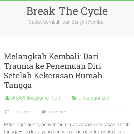
Skip
Break The Cycle
to
content
Sadar, Sembuh, dan Bangkit Kembali
Melangkah Kembali: Dari
Trauma ke Penemuan Diri
Setelah Kekerasan Rumah
Tangga
okto88blog@gmail.com
Uncategorized
July 5, 2025
0 Comment
Psikologi trauma, penyembuhan, advokasi kekerasan rumah
tangga—tiga kata yang sering kali membentuk cerita hidup