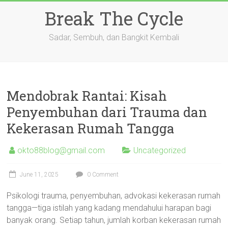
Skip
Break The Cycle
to
content
Sadar, Sembuh, dan Bangkit Kembali
Mendobrak Rantai: Kisah
Penyembuhan dari Trauma dan
Kekerasan Rumah Tangga
okto88blog@gmail.com
Uncategorized
June 11, 2025
0 Comment
Psikologi trauma, penyembuhan, advokasi kekerasan rumah
tangga—tiga istilah yang kadang mendahului harapan bagi
banyak orang. Setiap tahun, jumlah korban kekerasan rumah