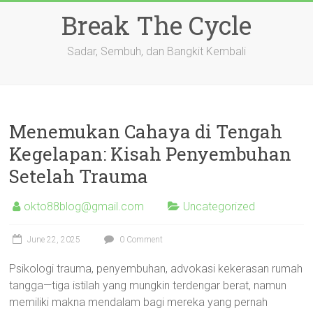
Skip
Break The Cycle
to
content
Sadar, Sembuh, dan Bangkit Kembali
Menemukan Cahaya di Tengah
Kegelapan: Kisah Penyembuhan
Setelah Trauma
okto88blog@gmail.com
Uncategorized
June 22, 2025
0 Comment
Psikologi trauma, penyembuhan, advokasi kekerasan rumah
tangga—tiga istilah yang mungkin terdengar berat, namun
memiliki makna mendalam bagi mereka yang pernah