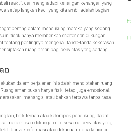
bali reaktif, dan menghadapi kenangan-kenangan yang
wa setiap langkah kecil yang kita ambil adalah bagian
h
sangat penting dalam mendukung mereka yang sedang
isu ini tidak hanya memberikan shelter dan dukungan
F
t tentang pentingnya mengenali tanda-tanda kekerasan.
 menciptakan ruang aman bagi penyintas yang sedang
man
a lakukan dalam perjalanan ini adalah menciptakan ruang
n. Ruang aman bukan hanya fisik, tetapi juga emosional.
uk merasakan, menangis, atau bahkan tertawa tanpa rasa
ang lain, baik teman atau kelompok pendukung, dapat
isa menemukan dukungan dari sesama penyintas yang
lebih banyak informasi atau dukungan, coba kunjungi