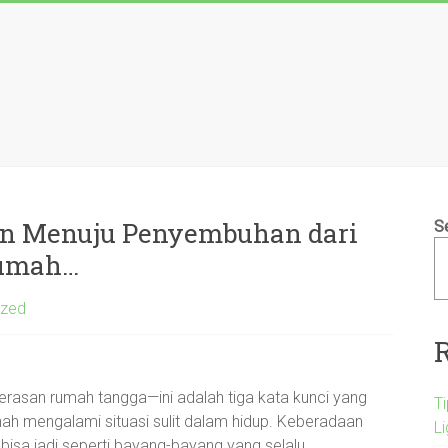
n Menuju Penyembuhan dari
S
Rumah…
ized
rasan rumah tangga—ini adalah tiga kata kunci yang
T
nah mengalami situasi sulit dalam hidup. Keberadaan
L
isa jadi seperti bayang-bayang yang selalu