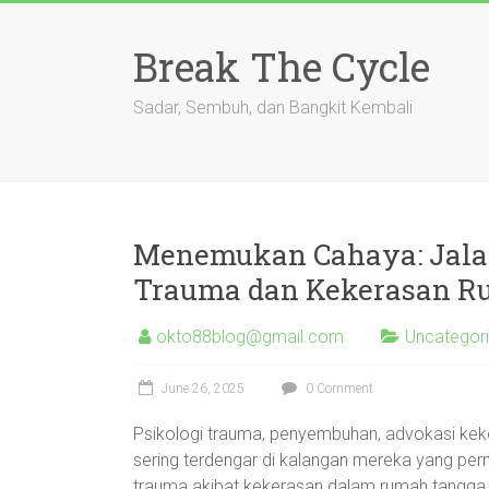
Skip
to
Break The Cycle
content
Sadar, Sembuh, dan Bangkit Kembali
Menemukan Cahaya: Jala
Trauma dan Kekerasan 
okto88blog@gmail.com
Uncategor
June 26, 2025
0 Comment
Psikologi trauma, penyembuhan, advokasi keke
sering terdengar di kalangan mereka yang per
trauma akibat kekerasan dalam rumah tangga b