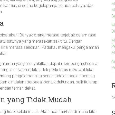
M
r. Namun, di setiap kegelapan pasti ada cahaya, dan
Me
n.
B
ma
M
D
bicarakan. Banyak orang merasa terjebak dalam rasa
M
atu-satunya yang merasakan sakit itu. Dengan
P
g kita merasa sendirian. Padahal, mengakui pengalaman
M
uhan.
An
ngalaman yang menyakitkan dapat mempengaruhi cara
P
orang lain. Namun, kita tidak perlu terus merawat luka
tang pengalaman kita sendiri adalah bagian penting
kan diri dalam berbagai bentuk dukungan, baik itu grup
 dengan teman dekat.
N
an yang Tidak Mudah
g tidak selalu mulus. Akan ada hari-hari di mana kita