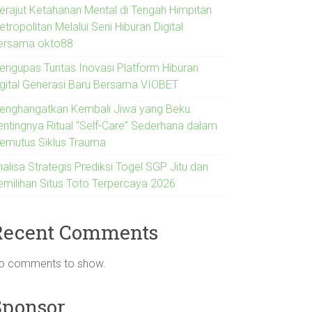
erajut Ketahanan Mental di Tengah Himpitan
tropolitan Melalui Seni Hiburan Digital
ersama okto88
engupas Tuntas Inovasi Platform Hiburan
igital Generasi Baru Bersama VIOBET
enghangatkan Kembali Jiwa yang Beku:
entingnya Ritual “Self-Care” Sederhana dalam
emutus Siklus Trauma
alisa Strategis Prediksi Togel SGP Jitu dan
emilihan Situs Toto Terpercaya 2026
Recent Comments
o comments to show.
Sponsor