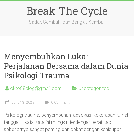
Skip
Break The Cycle
to
content
Sadar, Sembuh, dan Bangkit Kembali
Menyembuhkan Luka:
Perjalanan Bersama dalam Dunia
Psikologi Trauma
okto88blog@gmail.com
Uncategorized
June 13, 2025
0 Comment
Psikologi trauma, penyembuhan, advokasi kekerasan rumah
tangga — kata-kata ini mungkin terdengar berat, tapi
sebenarnya sangat penting dan dekat dengan kehidupan