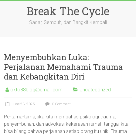
Skip
Break The Cycle
to
content
Sadar, Sembuh, dan Bangkit Kembali
Menyembuhkan Luka:
Perjalanan Memahami Trauma
dan Kebangkitan Diri
okto88blog@gmail.com
Uncategorized
June 23, 2025
0 Comment
Pertama-tama, jika kita membahas psikologi trauma,
penyembuhan, dan advokasi kekerasan rumah tangga, kita
bisa bilang bahwa perjalanan setiap orang itu unik. Trauma