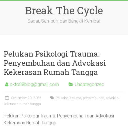
Skip
Break The Cycle
to
content
Sadar, Sembuh, dan Bangkit Kembali
Pelukan Psikologi Trauma:
Penyembuhan dan Advokasi
Kekerasan Rumah Tangga
okto88blog@gmail.com
Uncategorized
September 29, 2025
Psikologi trauma, penyembuhan, advokasi
kekerasan rumah tangga
Pelukan Psikologi Trauma: Penyembuhan dan Advokasi
Kekerasan Rumah Tangga