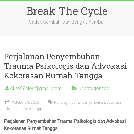
Skip
Break The Cycle
to
content
Sadar, Sembuh, dan Bangkit Kembali
Perjalanan Penyembuhan
Trauma Psikologis dan Advokasi
Kekerasan Rumah Tangga
okto88blog@gmail.com
Uncategorized
October 20, 2025
Psikologi trauma, penyembuhan, advokasi
kekerasan rumah tangga
Perjalanan Penyembuhan Trauma Psikologis dan Advokasi
Kekerasan Rumah Tangga