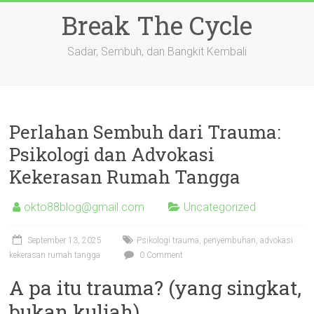
Skip
Break The Cycle
to
content
Sadar, Sembuh, dan Bangkit Kembali
Perlahan Sembuh dari Trauma:
Psikologi dan Advokasi
Kekerasan Rumah Tangga
okto88blog@gmail.com
Uncategorized
September 13, 2025
Psikologi trauma, penyembuhan, advokasi
kekerasan rumah tangga
0 Comment
A pa itu trauma? (yang singkat,
bukan kuliah)