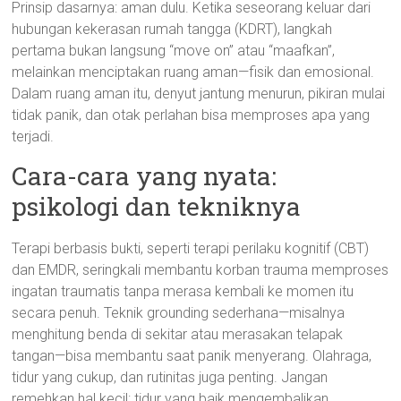
Prinsip dasarnya: aman dulu. Ketika seseorang keluar dari
hubungan kekerasan rumah tangga (KDRT), langkah
pertama bukan langsung “move on” atau “maafkan”,
melainkan menciptakan ruang aman—fisik dan emosional.
Dalam ruang aman itu, denyut jantung menurun, pikiran mulai
tidak panik, dan otak perlahan bisa memproses apa yang
terjadi.
Cara-cara yang nyata:
psikologi dan tekniknya
Terapi berbasis bukti, seperti terapi perilaku kognitif (CBT)
dan EMDR, seringkali membantu korban trauma memproses
ingatan traumatis tanpa merasa kembali ke momen itu
secara penuh. Teknik grounding sederhana—misalnya
menghitung benda di sekitar atau merasakan telapak
tangan—bisa membantu saat panik menyerang. Olahraga,
tidur yang cukup, dan rutinitas juga penting. Jangan
remehkan hal kecil: tidur yang baik mengembalikan