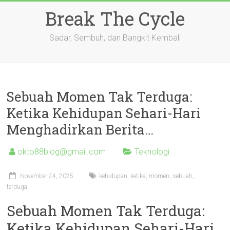
Skip
Break The Cycle
to
content
Sadar, Sembuh, dan Bangkit Kembali
Sebuah Momen Tak Terduga:
Ketika Kehidupan Sehari-Hari
Menghadirkan Berita…
okto88blog@gmail.com
Teknologi
November 24, 2025
kehidupan
,
ketika
,
momen
,
sebuah
,
terduga
Sebuah Momen Tak Terduga:
Ketika Kehidupan Sehari-Hari