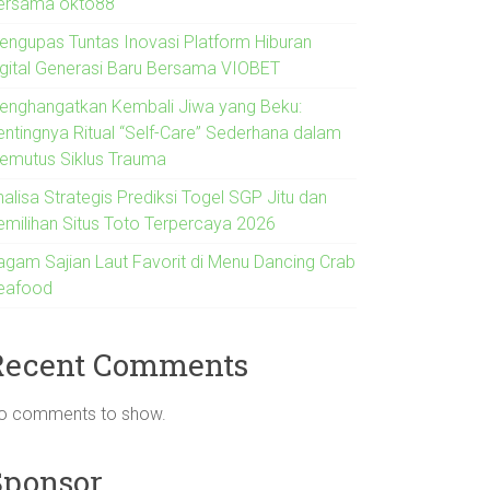
ersama okto88
engupas Tuntas Inovasi Platform Hiburan
igital Generasi Baru Bersama VIOBET
enghangatkan Kembali Jiwa yang Beku:
entingnya Ritual “Self-Care” Sederhana dalam
emutus Siklus Trauma
alisa Strategis Prediksi Togel SGP Jitu dan
emilihan Situs Toto Terpercaya 2026
agam Sajian Laut Favorit di Menu Dancing Crab
eafood
Recent Comments
o comments to show.
Sponsor