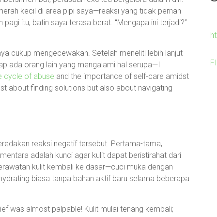
erah kecil di area pipi saya—reaksi yang tidak pernah
agi itu, batin saya terasa berat. “Mengapa ini terjadi?”
h
ya cukup mengecewakan. Setelah meneliti lebih lanjut
F
ap ada orang lain yang mengalami hal serupa—I
e cycle of abuse
and the importance of self-care amidst
 just about finding solutions but also about navigating
redakan reaksi negatif tersebut. Pertama-tama,
tara adalah kunci agar kulit dapat beristirahat dari
erawatan kulit kembali ke dasar—cuci muka dengan
drating biasa tanpa bahan aktif baru selama beberapa
ief was almost palpable! Kulit mulai tenang kembali;