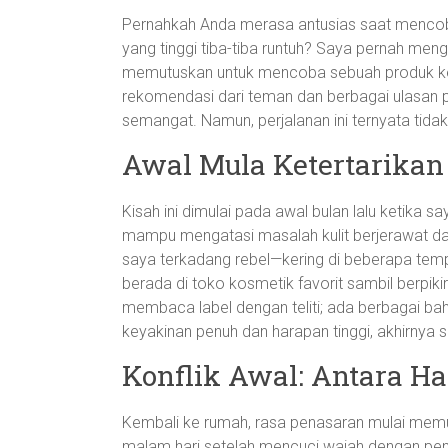
Pernahkah Anda merasa antusias saat mencob
yang tinggi tiba-tiba runtuh? Saya pernah me
memutuskan untuk mencoba sebuah produk keca
rekomendasi dari teman dan berbagai ulasan p
semangat. Namun, perjalanan ini ternyata ti
Awal Mula Ketertarikan
Kisah ini dimulai pada awal bulan lalu ketika
mampu mengatasi masalah kulit berjerawat dan 
saya terkadang rebel—kering di beberapa tempat
berada di toko kosmetik favorit sambil berpikir
membaca label dengan teliti; ada berbagai ba
keyakinan penuh dan harapan tinggi, akhirnya s
Konflik Awal: Antara Ha
Kembali ke rumah, rasa penasaran mulai mem
malam hari setelah mencuci wajah dengan pemb