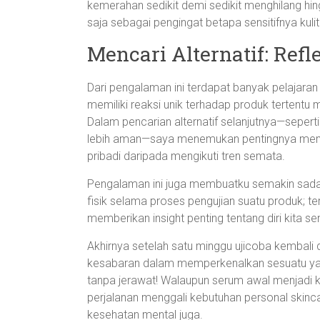
kemerahan sedikit demi sedikit menghilang hingg
saja sebagai pengingat betapa sensitifnya kulit
Mencari Alternatif: Ref
Dari pengalaman ini terdapat banyak pelajaran 
memiliki reaksi unik terhadap produk tertentu
Dalam pencarian alternatif selanjutnya—seper
lebih aman—saya menemukan pentingnya memba
pribadi daripada mengikuti tren semata.
Pengalaman ini juga membuatku semakin sadar 
fisik selama proses pengujian suatu produk; te
memberikan insight penting tentang diri kita sen
Akhirnya setelah satu minggu ujicoba kembal
kesabaran dalam memperkenalkan sesuatu yang 
tanpa jerawat! Walaupun serum awal menjadi k
perjalanan menggali kebutuhan personal skin
kesehatan mental juga.