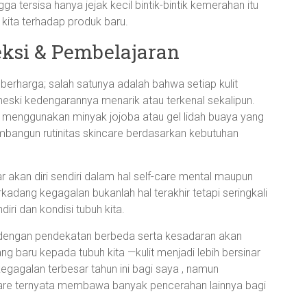
a tersisa hanya jejak kecil bintik-bintik kemerahan itu
 kita terhadap produk baru.
leksi & Pembelajaran
berharga; salah satunya adalah bahwa setiap kulit
 meski kedengarannya menarik atau terkenal sekalipun.
ti menggunakan minyak jojoba atau gel lidah buaya yang
ngun rutinitas skincare berdasarkan kebutuhan
akan diri sendiri dalam hal self-care mental maupun
rkadang kegagalan bukanlah hal terakhir tetapi seringkali
diri dan kondisi tubuh kita.
i dengan pendekatan berbeda serta kesadaran akan
baru kepada tubuh kita —kulit menjadi lebih bersinar
egagalan terbesar tahun ini bagi saya , namun
care ternyata membawa banyak pencerahan lainnya bagi