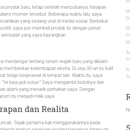
B
a produk baru, tetapi setelah mencobanya, harapan
M
ngalami momen tersebut. Beberapa waktu lalu, saya
D
ntikan yang sedang viral di media sosial. Berbekal
ositif, saya pun membeli produk itu dengan penuh
M
dak semudah yang saya bayangkan.
P
M
An
P
 saya mendengar tentang serum wajah baru yang diklaim
memberikan kelembapan ekstra. Di usia 30-an ini, kulit
R
 tetapi berjerawat di tempat lain. Waktu itu, saya
S
: “Ini bisa jadi solusi.” Saya mengambil botolnya dan
han alami yang menarik perhatian saya. Dengan
erum itu menjadi milik saya.
rapan dan Realita
N
uncak. Sejak pertama kali menggunakannya pada
ersih lembut, perasaan excited bergelora dalam diri.