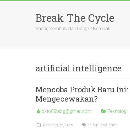
Skip
to
Break The Cycle
content
Sadar, Sembuh, dan Bangkit Kembali
artificial intelligence
Mencoba Produk Baru Ini
Mengecewakan?
okto88blog@gmail.com
Teknologi
November 25, 2025
artificial intelligence