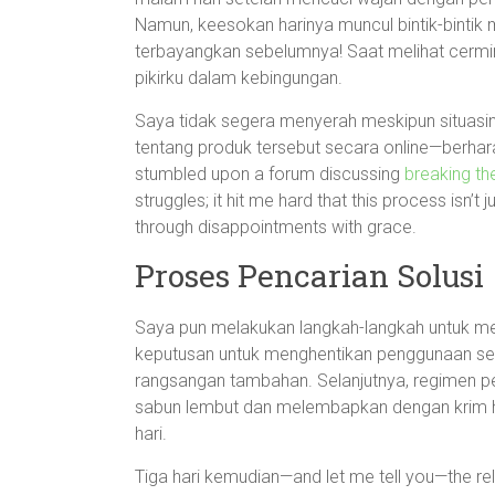
Namun, keesokan harinya muncul bintik-bintik m
terbayangkan sebelumnya! Saat melihat cermin p
pikirku dalam kebingungan.
Saya tidak segera menyerah meskipun situasin
tentang produk tersebut secara online—berhar
stumbled upon a forum discussing
breaking th
struggles; it hit me hard that this process isn’t
through disappointments with grace.
Proses Pencarian Solusi
Saya pun melakukan langkah-langkah untuk me
keputusan untuk menghentikan penggunaan semen
rangsangan tambahan. Selanjutnya, regimen p
sabun lembut dan melembapkan dengan krim hy
hari.
Tiga hari kemudian—and let me tell you—the rel