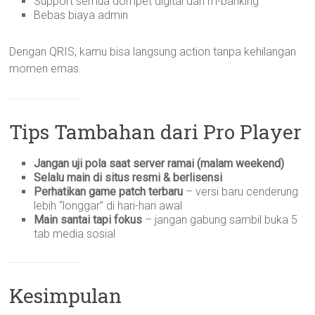
Support semua dompet digital dan m-banking
Bebas biaya admin
Dengan QRIS, kamu bisa langsung action tanpa kehilangan
momen emas.
Tips Tambahan dari Pro Player
Jangan uji pola saat server ramai (malam weekend)
Selalu main di situs resmi & berlisensi
Perhatikan game patch terbaru
– versi baru cenderung
lebih “longgar” di hari-hari awal
Main santai tapi fokus
– jangan gabung sambil buka 5
tab media sosial
Kesimpulan