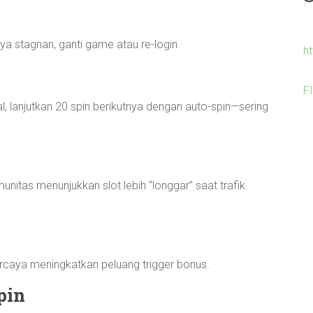
nya stagnan, ganti game atau re-login.
h
F
l, lanjutkan 20 spin berikutnya dengan auto-spin—sering
nitas menunjukkan slot lebih “longgar” saat trafik
percaya meningkatkan peluang trigger bonus.
pin