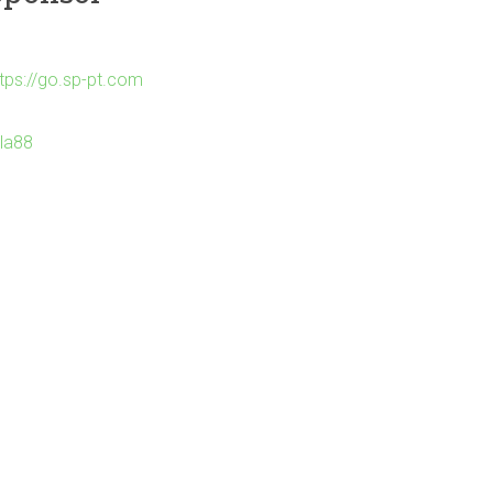
ttps://go.sp-pt.com
Ila88