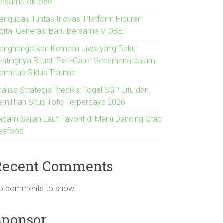
ersama okto88
engupas Tuntas Inovasi Platform Hiburan
igital Generasi Baru Bersama VIOBET
enghangatkan Kembali Jiwa yang Beku:
entingnya Ritual “Self-Care” Sederhana dalam
emutus Siklus Trauma
alisa Strategis Prediksi Togel SGP Jitu dan
emilihan Situs Toto Terpercaya 2026
agam Sajian Laut Favorit di Menu Dancing Crab
eafood
Recent Comments
o comments to show.
Sponsor