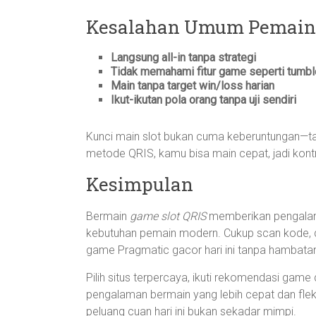
Kesalahan Umum Pemain
Langsung all-in tanpa strategi
Tidak memahami fitur game seperti tumble,
Main tanpa target win/loss harian
Ikut-ikutan pola orang tanpa uji sendiri
Kunci main slot bukan cuma keberuntungan—tapi
metode QRIS, kamu bisa main cepat, jadi kontro
Kesimpulan
Bermain
game slot QRIS
memberikan pengalaman
kebutuhan pemain modern. Cukup scan kode, d
game Pragmatic gacor hari ini tanpa hambata
Pilih situs terpercaya, ikuti rekomendasi gam
pengalaman bermain yang lebih cepat dan flek
peluang cuan hari ini bukan sekadar mimpi.