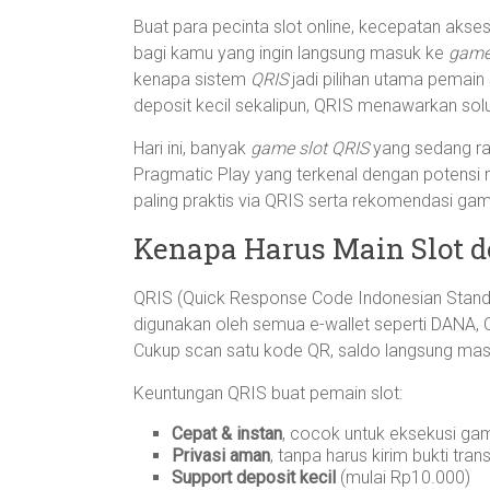
Buat para pecinta slot online, kecepatan aks
bagi kamu yang ingin langsung masuk ke
game
kenapa sistem
QRIS
jadi pilihan utama pemain
deposit kecil sekalipun, QRIS menawarkan solu
Hari ini, banyak
game slot QRIS
yang sedang ram
Pragmatic Play yang terkenal dengan potensi ma
paling praktis via QRIS serta rekomendasi gam
Kenapa Harus Main Slot 
QRIS (Quick Response Code Indonesian Stand
digunakan oleh semua e-wallet seperti DANA, 
Cukup scan satu kode QR, saldo langsung masu
Keuntungan QRIS buat pemain slot:
Cepat & instan
, cocok untuk eksekusi ga
Privasi aman
, tanpa harus kirim bukti tran
Support deposit kecil
(mulai Rp10.000)