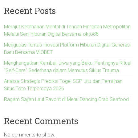
Recent Posts
Merajut Ketahanan Mental di Tengah Himpitan Metropolitan
Melalui Seni Hiburan Digital Bersama okto88
Mengupas Tuntas Inovasi Platform Hiburan Digital Generasi
Baru Bersama VIOBET
Menghangatkan Kembali Jiwa yang Beku: Pentingnya Ritual
“Self-Care” Sederhana dalam Memutus Siklus Trauma
Analisa Strategis Prediksi Togel SGP Jitu dan Pemilihan
Situs Toto Terpercaya 2026
Ragam Sajian Laut Favorit di Menu Dancing Crab Seafood
Recent Comments
No comments to show.