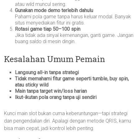
atau wild muncul sering.
Gunakan mode demo terlebih dahulu
Pahami pola game tanpa harus keluar modal. Banyak
situs menyediakan fitur ini gratis.
Rotasi game tiap 50–100 spin
Jika tidak ada sinyal kemenangan, ganti game. Jangan
buang saldo di mesin dingin.
Kesalahan Umum Pemain
Langsung all-in tanpa strategi
Tidak memahami fitur game seperti tumble, buy spin,
atau sticky wild
Main tanpa target win/loss harian
Ikut-ikutan pola orang tanpa uji sendiri
Kunci main slot bukan cuma keberuntungan—tapi strategi
dan pengendalian diri. Apalagi dengan metode QRIS, kamu
bisa main cepat, jadi kontrol lebih penting.