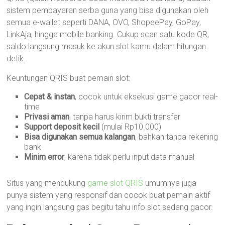
sistem pembayaran serba guna yang bisa digunakan oleh
semua e-wallet seperti DANA, OVO, ShopeePay, GoPay,
LinkAja, hingga mobile banking. Cukup scan satu kode QR,
saldo langsung masuk ke akun slot kamu dalam hitungan
detik.
Keuntungan QRIS buat pemain slot:
Cepat & instan
, cocok untuk eksekusi game gacor real-
time
Privasi aman
, tanpa harus kirim bukti transfer
Support deposit kecil
(mulai Rp10.000)
Bisa digunakan semua kalangan
, bahkan tanpa rekening
bank
Minim error
, karena tidak perlu input data manual
Situs yang mendukung
game slot QRIS
umumnya juga
punya sistem yang responsif dan cocok buat pemain aktif
yang ingin langsung gas begitu tahu info slot sedang gacor.