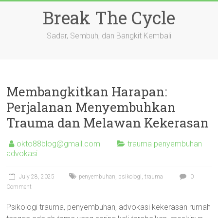
Skip
Break The Cycle
to
content
Sadar, Sembuh, dan Bangkit Kembali
Membangkitkan Harapan:
Perjalanan Menyembuhkan
Trauma dan Melawan Kekerasan
okto88blog@gmail.com
trauma penyembuhan
advokasi
July 28, 2025
penyembuhan
,
psikologi
,
trauma
0
Comment
Psikologi trauma, penyembuhan, advokasi kekerasan rumah