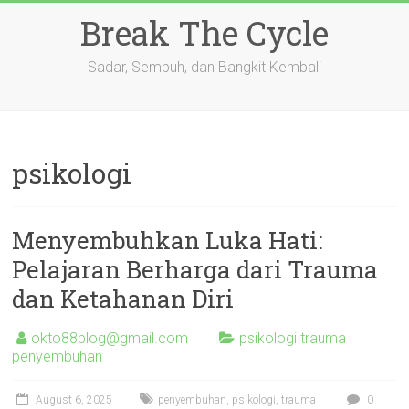
Skip
Break The Cycle
to
content
Sadar, Sembuh, dan Bangkit Kembali
psikologi
Menyembuhkan Luka Hati:
Pelajaran Berharga dari Trauma
dan Ketahanan Diri
okto88blog@gmail.com
psikologi trauma
penyembuhan
August 6, 2025
penyembuhan
,
psikologi
,
trauma
0