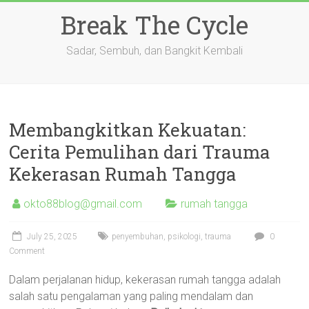
Skip
Break The Cycle
to
content
Sadar, Sembuh, dan Bangkit Kembali
Membangkitkan Kekuatan:
Cerita Pemulihan dari Trauma
Kekerasan Rumah Tangga
okto88blog@gmail.com
rumah tangga
July 25, 2025
penyembuhan
,
psikologi
,
trauma
0
Comment
Dalam perjalanan hidup, kekerasan rumah tangga adalah
salah satu pengalaman yang paling mendalam dan