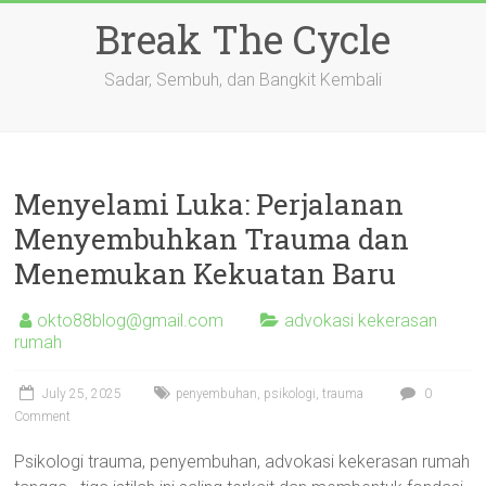
Skip
Break The Cycle
to
content
Sadar, Sembuh, dan Bangkit Kembali
Menyelami Luka: Perjalanan
Menyembuhkan Trauma dan
Menemukan Kekuatan Baru
okto88blog@gmail.com
advokasi kekerasan
rumah
July 25, 2025
penyembuhan
,
psikologi
,
trauma
0
Comment
Psikologi trauma, penyembuhan, advokasi kekerasan rumah