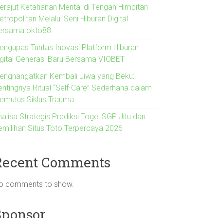
erajut Ketahanan Mental di Tengah Himpitan
tropolitan Melalui Seni Hiburan Digital
ersama okto88
engupas Tuntas Inovasi Platform Hiburan
igital Generasi Baru Bersama VIOBET
enghangatkan Kembali Jiwa yang Beku:
entingnya Ritual “Self-Care” Sederhana dalam
emutus Siklus Trauma
alisa Strategis Prediksi Togel SGP Jitu dan
emilihan Situs Toto Terpercaya 2026
Recent Comments
o comments to show.
Sponsor