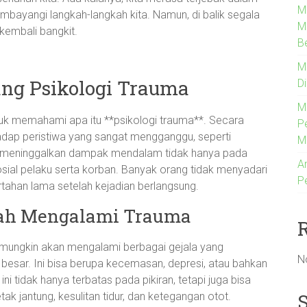
M
mbayangi langkah-langkah kita. Namun, di balik segala
Me
kembali bangkit.
B
M
ng Psikologi Trauma
D
M
ntuk memahami apa itu **psikologi trauma**. Secara
P
adap peristiwa yang sangat mengganggu, seperti
M
a meninggalkan dampak mendalam tidak hanya pada
An
sosial pelaku serta korban. Banyak orang tidak menyadari
P
tahan lama setelah kejadian berlangsung.
lah Mengalami Trauma
mungkin akan mengalami berbagai gejala yang
N
besar. Ini bisa berupa kecemasan, depresi, atau bahkan
ni tidak hanya terbatas pada pikiran, tetapi juga bisa
ak jantung, kesulitan tidur, dan ketegangan otot.