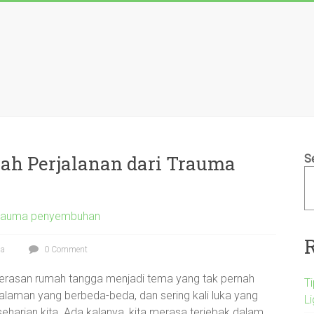
h Perjalanan dari Trauma
S
 trauma penyembuhan
ma
0 Comment
erasan rumah tangga menjadi tema yang tak pernah
T
alaman yang berbeda-beda, dan sering kali luka yang
L
harian kita. Ada kalanya, kita merasa terjebak dalam