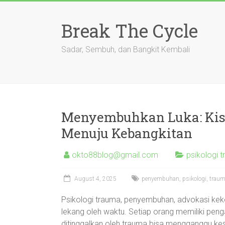
Skip
to
Break The Cycle
content
Sadar, Sembuh, dan Bangkit Kembali
Menyembuhkan Luka: Kisa
Menuju Kebangkitan
okto88blog@gmail.com
psikologi
August 4, 2025
penyembuhan
,
psikologi
,
trau
Psikologi trauma, penyembuhan, advokasi kek
lekang oleh waktu. Setiap orang memiliki peng
ditinggalkan oleh trauma bisa mengganggu kese