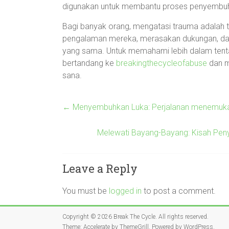
digunakan untuk membantu proses penyembuh
Bagi banyak orang, mengatasi trauma adalah 
pengalaman mereka, merasakan dukungan, da
yang sama. Untuk memahami lebih dalam tent
bertandang ke
breakingthecycleofabuse
dan m
sana.
←
Menyembuhkan Luka: Perjalanan menemukan 
Melewati Bayang-Bayang: Kisah Pe
Leave a Reply
You must be
logged in
to post a comment.
Copyright © 2026
Break The Cycle
. All rights reserved.
Theme:
Accelerate
by ThemeGrill. Powered by
WordPress
.