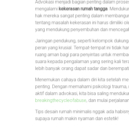
Advokasi menjadi bagian penting dalam prose
mengalami
kekerasan rumah tangga
. Menduku
hak mereka sangat penting dalam membangun
tentang masalah kekerasan ini harus dimiliki o
yang mendukung penyembuhan dan mencegah pe
Jaringan pendukung, seperti kelompok dukun
peran yang krusial. Tempat-tempat ini tidak h
ruang aman bagi para penyintas untuk membag
suara kepada pengalaman yang sering kali te
lebih banyak orang dapat sadar dan berempati
Menemukan cahaya dalam diri kita setelah me
penting. Dengan memahami psikologi trauma, 
aktif dalam advokasi, kita bisa saling menduku
breakingthecycleofabuse
, dan mulai perjalan
Tips desain rumah minimalis nggak ada habisnya
supaya rumah makin nyaman dan estetik!