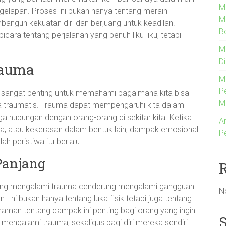
M
lapan. Proses ini bukan hanya tentang meraih
Me
bangun kekuatan diri dan berjuang untuk keadilan.
B
bicara tentang perjalanan yang penuh liku-liku, tetapi
M
D
rauma
M
P
sangat penting untuk memahami bagaimana kita bisa
M
wa traumatis. Trauma dapat mempengaruhi kita dalam
ga hubungan dengan orang-orang di sekitar kita. Ketika
An
, atau kekerasan dalam bentuk lain, dampak emosional
P
 peristiwa itu berlalu.
Panjang
 yang mengalami trauma cenderung mengalami gangguan
N
Ini bukan hanya tentang luka fisik tetapi juga tentang
man tentang dampak ini penting bagi orang yang ingin
engalami trauma, sekaligus bagi diri mereka sendiri