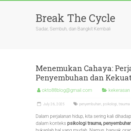
Skip
to
Break The Cycle
content
Sadar, Sembuh, dan Bangkit Kembali
Menemukan Cahaya: Perja
Penyembuhan dan Kekuat
okto88blog@gmail.com
kekerasan
July 26, 2025
penyembuhan
,
psikologi
,
trauma
Dalam perjalanan hidup, kita sering kali dih
dalam konteks
psikologi trauma, penyembuhan
bukanlah hal yang mudah. Namun, banyak oran