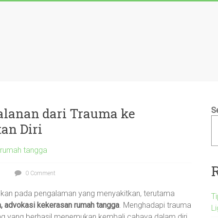
lanan dari Trauma ke
S
an Diri
 rumah tangga
0 Comment
adapkan pada pengalaman yang menyakitkan, terutama
T
, advokasi kekerasan rumah tangga
. Menghadapi trauma
L
g yang berhasil menemukan kembali cahaya dalam diri