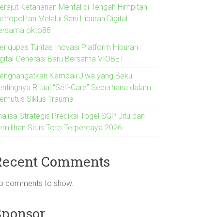
erajut Ketahanan Mental di Tengah Himpitan
tropolitan Melalui Seni Hiburan Digital
ersama okto88
engupas Tuntas Inovasi Platform Hiburan
igital Generasi Baru Bersama VIOBET
enghangatkan Kembali Jiwa yang Beku:
entingnya Ritual “Self-Care” Sederhana dalam
emutus Siklus Trauma
alisa Strategis Prediksi Togel SGP Jitu dan
emilihan Situs Toto Terpercaya 2026
Recent Comments
o comments to show.
Sponsor