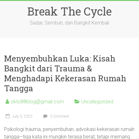
Skip
Break The Cycle
to
content
Sadar, Sembuh, dan Bangkit Kembali
Menyembuhkan Luka: Kisah
Bangkit dari Trauma &
Menghadapi Kekerasan Rumah
Tangga
okto88blog@gmail.com
Uncategorized
July 3, 2025
0 Comment
Psikologi trauma, penyembuhan, advokasi kekerasan rumah
tangga—tiga kata ini mungkin terasa berat, tetapi memang