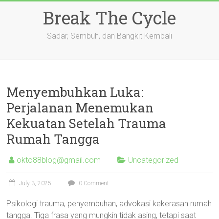
Skip
Break The Cycle
to
content
Sadar, Sembuh, dan Bangkit Kembali
Menyembuhkan Luka:
Perjalanan Menemukan
Kekuatan Setelah Trauma
Rumah Tangga
okto88blog@gmail.com
Uncategorized
July 3, 2025
0 Comment
Psikologi trauma, penyembuhan, advokasi kekerasan rumah
tangga. Tiga frasa yang mungkin tidak asing, tetapi saat